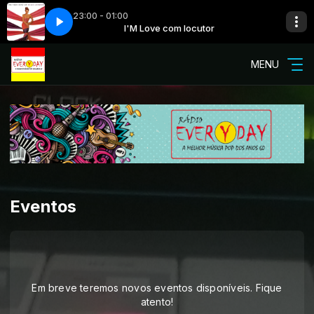
23:00 - 01:00
Cry Me a River
ocutor
I'M Love com locutor
Julie London - Cry Me a River
MENU
Eventos
Em breve teremos novos eventos disponíveis. Fique
atento!