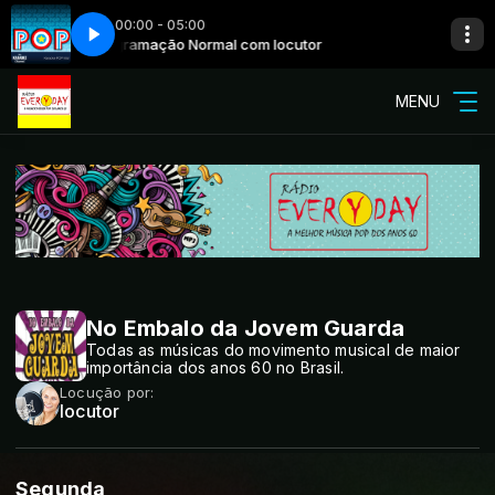
00:00 - 05:00
r
Programação Normal com locutor
The Ronettes - You Baby - 1964
MENU
No Embalo da Jovem Guarda
Todas as músicas do movimento musical de maior
importância dos anos 60 no Brasil.
Locução por:
locutor
Segunda